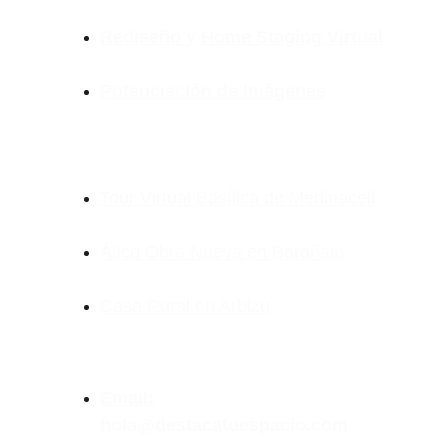
Rediseño y Home Staging Virtual
Potenciación de Imágenes
Tour Virtual Basílica de Medinaceli
Ático Obra Nueva en Barañáin
Casa Rural en Arbizu
Email:
hola@destacatuespacio.com