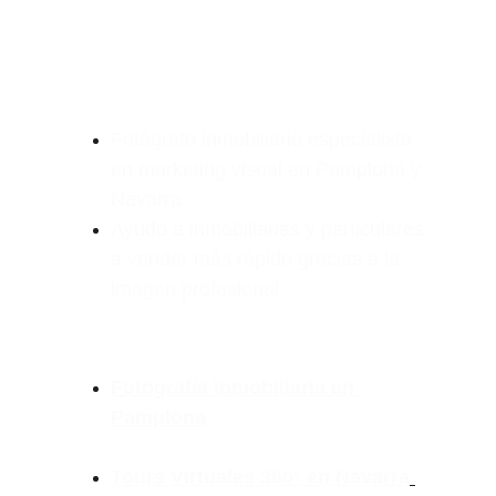
Fotógrafo inmobiliario especialista 
en marketing visual en Pamplona y 
Navarra. 
Ayudo a inmobiliarias y particulares 
a vender más rápido gracias a la 
imagen profesional.
Fotografía Inmobiliaria en 
Pamplona
Tours Virtuales 360º en Navarra